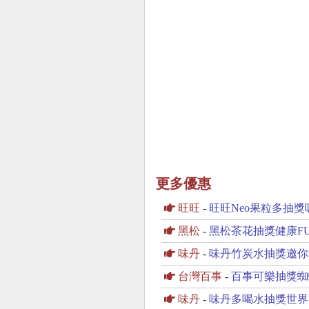
更多優惠
旺旺
-
旺旺Neo果粒多抽獎吸飲
黑松
-
黑松茶花抽獎健康F
味丹
-
味丹竹炭水抽獎邀你
台灣百事
-
百事可樂抽獎蜘
味丹
-
味丹多喝水抽獎世界太