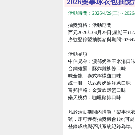
2026樂事球衣包抽獎
活動時間：2026/4/29(三) ~ 2026/
抽獎資格：活動期間
西元2026年04月29日(星期三)12
序號登錄暨抽獎參與期間2026/04/29(
活動品項
中信兄弟：濃郁奶香玉米湯口
台鋼雄鷹：酥炸雞柳條口味
味全龍：泰式檸檬雞口味
統一獅：法式酸奶油洋蔥口味
富邦悍將：金黃軟殼蟹口味
樂天桃猿：咖哩豬排口味
凡於活動期間內購買「樂事球衣
號，即可獲得抽獎機會1次(可
登錄成功與否以系統紀錄為準