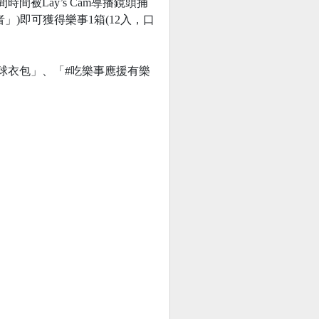
間被Lay’s Cam導播鏡頭捕
)即可獲得樂事1箱(12入，口
樂事球衣包」、「#吃樂事應援有樂