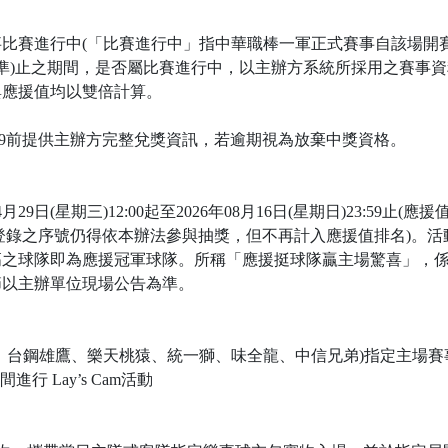
比賽進行中(「比賽進行中」指中華職棒一軍正式賽事自該場開賽
為準)止之期間，是否屬比賽進行中，以主辦方系統所採用之賽事資
與應援值均以雙倍計算。
17:59前提供主辦方完整兌獎資訊，若逾期視為放棄中獎資格。
9日(星期三)12:00起至2026年08月16日(星期日)23:59止(應援值
時間登錄之序號仍得依本辦法參與抽獎，但不再計入應援值排名)。
高之球隊即為應援冠軍球隊。所稱「應援挺球隊贏主場驚喜」，
節以主辦單位現場公告為準。
台鋼雄鷹、樂天桃猿、統一獅、味全龍、中信兄弟)指定主場賽事期間(詳
進行 Lay’s Cam活動