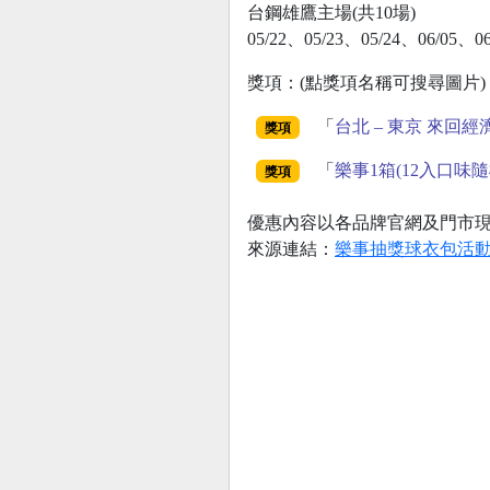
台鋼雄鷹主場(共10場)
05/22、05/23、05/24、06/05、0
獎項：(點獎項名稱可搜尋圖片)
「
台北 – 東京 來回
獎項
「
樂事1箱(12入口味隨
獎項
優惠內容以各品牌官網及門市
來源連結：
樂事抽獎球衣包活