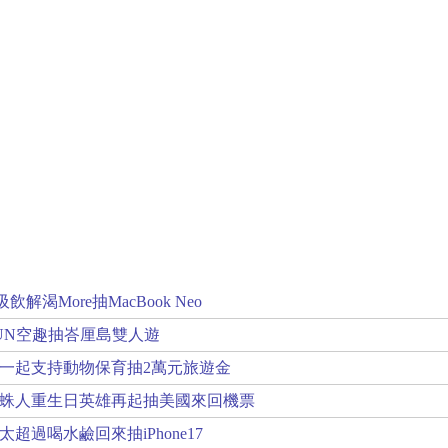
解渴More抽MacBook Neo
UN空趣抽峇厘島雙人遊
一起支持動物保育抽2萬元旅遊金
蛛人重生日英雄再起抽美國來回機票
超過喝水鹼回來抽iPhone17