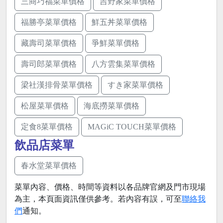
三商巧福菜單價格
吉野家菜單價格
福勝亭菜單價格
鮮五丼菜單價格
藏壽司菜單價格
爭鮮菜單價格
壽司郎菜單價格
八方雲集菜單價格
梁社漢排骨菜單價格
すき家菜單價格
松屋菜單價格
海底撈菜單價格
定食8菜單價格
MAGiC TOUCH菜單價格
飲品店菜單
春水堂菜單價格
菜單內容、價格、時間等資料以各品牌官網及門市現場
為主，本頁面資訊僅供參考。若內容有誤，可至
聯絡我
們
通知。