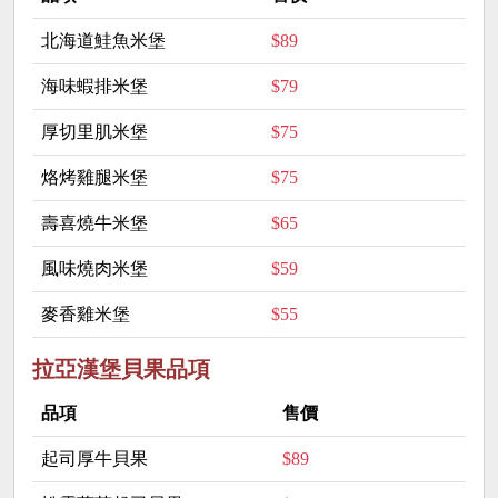
北海道鮭魚米堡
$89
海味蝦排米堡
$79
厚切里肌米堡
$75
烙烤雞腿米堡
$75
壽喜燒牛米堡
$65
風味燒肉米堡
$59
麥香雞米堡
$55
拉亞漢堡貝果品項
品項
售價
起司厚牛貝果
$89