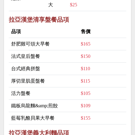
大
$25
拉亞漢堡清享盤餐品項
品項
售價
舒肥雞可頌大早餐
$165
法式皇后盤餐
$150
台式經典拼盤
$110
厚切里肌蛋盤餐
$115
活力盤餐
$105
鐵板烏龍麵&amp;煎餃
$109
藍莓乳酪貝果大早餐
$155
拉亞漢堡義大利麵品項