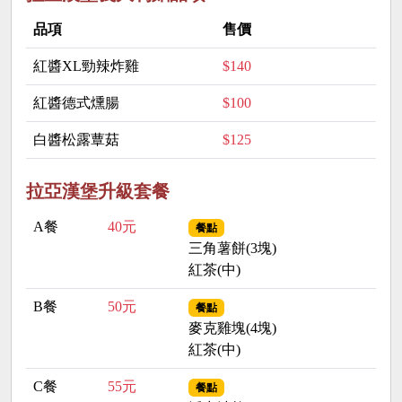
品項
售價
紅醬XL勁辣炸雞
$140
紅醬德式燻腸
$100
白醬松露蕈菇
$125
拉亞漢堡升級套餐
A餐
40元
餐點
三角薯餅(3塊)
紅茶(中)
B餐
50元
餐點
麥克雞塊(4塊)
紅茶(中)
C餐
55元
餐點