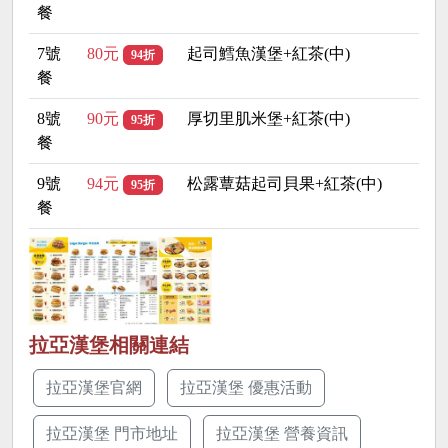
餐
7號
80元
起司鱈魚漢堡+紅茶(中)
94折
餐
8號
90元
厚切里肌米堡+紅茶(中)
95折
餐
9號
94元
松露蕈菇起司貝果+紅茶(中)
95折
餐
拉亞漢堡相關連結
拉亞漢堡官網
拉亞漢堡 優惠活動
拉亞漢堡 門市地址
拉亞漢堡 營養資訊