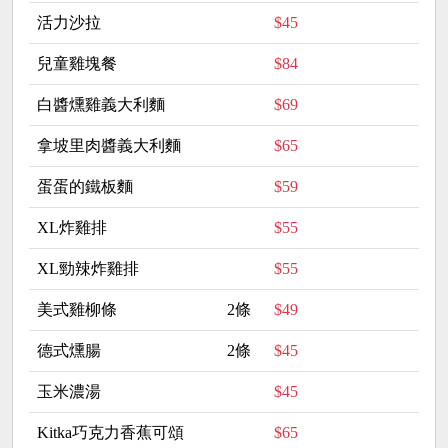
活力沙拉
$45
兒童雞塊餐
$84
白醬燻雞義大利麵
$69
拿坡里肉醬義大利麵
$65
蛋蛋的鐵板麵
$59
XL炸雞排
$55
XL勁辣炸雞排
$55
美式雞柳條
2條
$49
德式燻腸
2條
$45
玉米濃湯
$45
Kitka巧克力香蕉可頌
$65