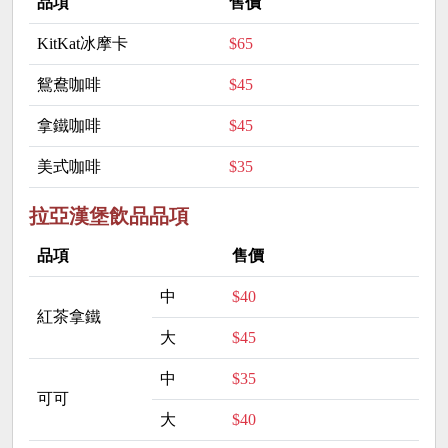
品項
售價
KitKat冰摩卡
$65
鴛鴦咖啡
$45
拿鐵咖啡
$45
美式咖啡
$35
拉亞漢堡飲品品項
品項
售價
中
$40
紅茶拿鐵
大
$45
中
$35
可可
大
$40