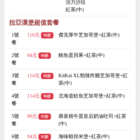
活力沙拉
紅茶(中)
拉亞漢堡超值套餐
1號
110元
傑克厚牛芝加哥堡+紅茶(中)
96折
餐
2號
84元
鮪魚蛋貝果+紅茶(中)
94折
餐
3號
114元
KitKat XL勁辣炸雞芝加哥堡+紅
96折
餐
茶(中)
4號
114元
北海道鮭魚芝加哥堡+紅茶(中)
96折
餐
5號
90元
壽喜燒牛蛋皇后奶油吐司+紅茶
95折
餐
(中)
6號
94元
海味蝦排米堡+紅茶(中)
95折