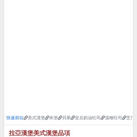
快速前往
美式漢堡
米堡
貝果
皇后奶油吐司
湯種吐司
芝加
拉亞漢堡美式漢堡品項