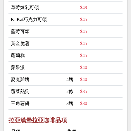
草莓煉乳可頌
$49
KitKat巧克力可頌
$45
藍莓可頌
$45
黃金脆薯
$45
蘿蔔糕
$45
蘋果派
$40
麥克雞塊
4塊
$40
蔬菜熱狗
2條
$35
三角薯餅
3塊
$30
拉亞漢堡拉亞咖啡品項