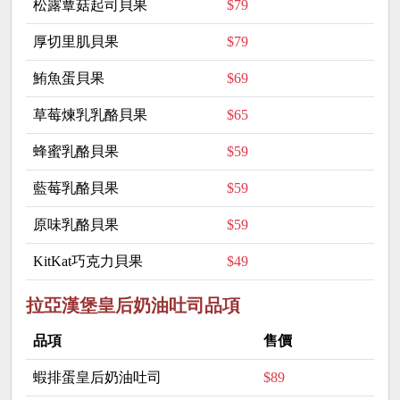
松露蕈菇起司貝果
$79
厚切里肌貝果
$79
鮪魚蛋貝果
$69
草莓煉乳乳酪貝果
$65
蜂蜜乳酪貝果
$59
藍莓乳酪貝果
$59
原味乳酪貝果
$59
KitKat巧克力貝果
$49
拉亞漢堡皇后奶油吐司品項
品項
售價
蝦排蛋皇后奶油吐司
$89