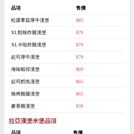
品項
售價
松露蕈菇厚牛漢堡
$85
XL勁辣炸雞漢堡
$79
XL卡啦炸雞漢堡
$79
起司厚牛漢堡
$79
海味蝦排漢堡
$69
起司鱈魚漢堡
$65
烙烤雞腿漢堡
$65
麥香雞漢堡
$39
拉亞漢堡米堡品項
品項
售價