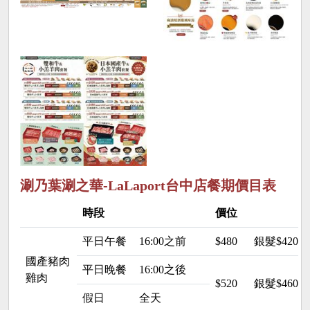
涮乃葉涮之華-LaLaport台中店餐期價目表
時段
價位
平日午餐
16:00之前
$480
銀髮$420
國產豬肉
平日晚餐
16:00之後
雞肉
$520
銀髮$460
假日
全天