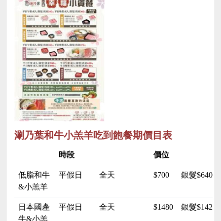
涮乃葉和牛小羔羊吃到飽餐期價目表
時段
價位
低脂和牛
平假日
全天
$700
銀髮$640
&小羔羊
日本國產
平假日
全天
$1480
銀髮$142
牛&小羔