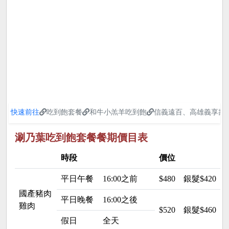
快速前往
吃到飽套餐
和牛小羔羊吃到飽
信義遠百、高雄義享壽
涮乃葉吃到飽套餐餐期價目表
時段
價位
平日午餐
16:00之前
$480
銀髮$420 
國產豬肉
平日晚餐
16:00之後
雞肉
$520
銀髮$460 
假日
全天