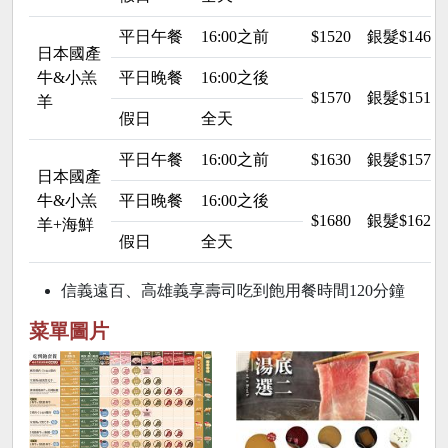
平日午餐
16:00之前
$1520
銀髮$146
日本國產
牛&小羔
平日晚餐
16:00之後
$1570
銀髮$151
羊
假日
全天
平日午餐
16:00之前
$1630
銀髮$157
日本國產
牛&小羔
平日晚餐
16:00之後
$1680
銀髮$162
羊+海鮮
假日
全天
信義遠百、高雄義享壽司吃到飽用餐時間120分鐘
菜單圖片