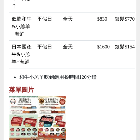
羊
低脂和牛
平假日
全天
$830
銀髮$770
&小羔羊
+海鮮
日本國產
平假日
全天
$1600
銀髮$154
牛&小羔
羊+海鮮
和牛小羔羊吃到飽用餐時間120分鐘
菜單圖片