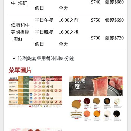
$740
銀髮$680 
牛+海鮮
假日
全天
平日午餐
16:00之前
$750
銀髮$690 
低脂和牛
美國板腱
平日晚餐
16:00之後
$790
銀髮$730 
+海鮮
假日
全天
吃到飽套餐用餐時間90分鐘
菜單圖片