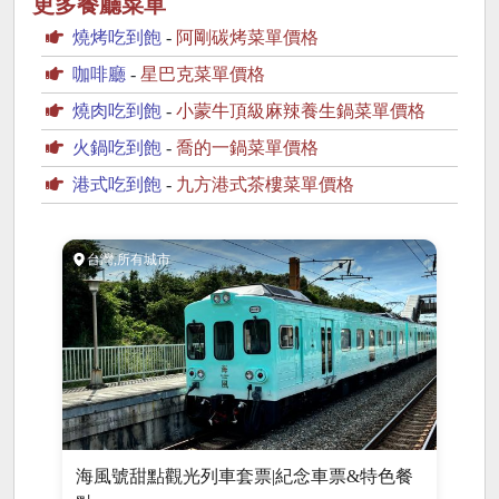
更多餐廳菜單
燒烤吃到飽
-
阿剛碳烤菜單價格
咖啡廳
-
星巴克菜單價格
燒肉吃到飽
-
小蒙牛頂級麻辣養生鍋菜單價格
火鍋吃到飽
-
喬的一鍋菜單價格
港式吃到飽
-
九方港式茶樓菜單價格