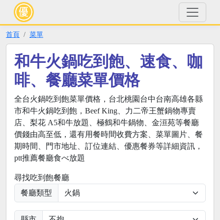
首頁
菜單
和牛火鍋吃到飽、速食、咖
啡、餐廳菜單價格
全台火鍋吃到飽菜單價格，台北桃園台中台南高雄各縣
市和牛火鍋吃到飽，Beef King、力二帝王蟹鍋物專賣
店、梨花 A5和牛放題、極鶴和牛鍋物、金洹苑等餐廳
價錢由高至低，還有用餐時間收費方案、菜單圖片、餐
期時間、門市地址、訂位連結、優惠餐券等詳細資訊，
ptt推薦餐廳食べ放題
尋找吃到飽餐廳
餐廳類型
縣市