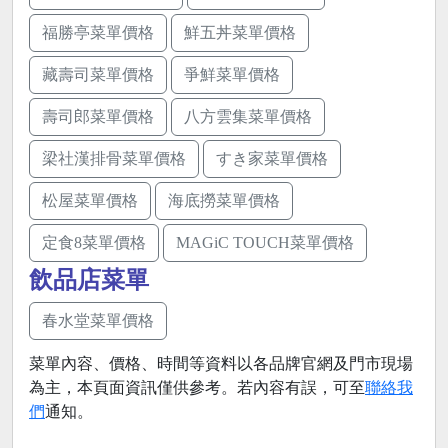
福勝亭菜單價格
鮮五丼菜單價格
藏壽司菜單價格
爭鮮菜單價格
壽司郎菜單價格
八方雲集菜單價格
梁社漢排骨菜單價格
すき家菜單價格
松屋菜單價格
海底撈菜單價格
定食8菜單價格
MAGiC TOUCH菜單價格
飲品店菜單
春水堂菜單價格
菜單內容、價格、時間等資料以各品牌官網及門市現場
為主，本頁面資訊僅供參考。若內容有誤，可至
聯絡我
們
通知。