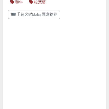
和牛
松葉蟹
千葉火鍋kkday優惠餐券