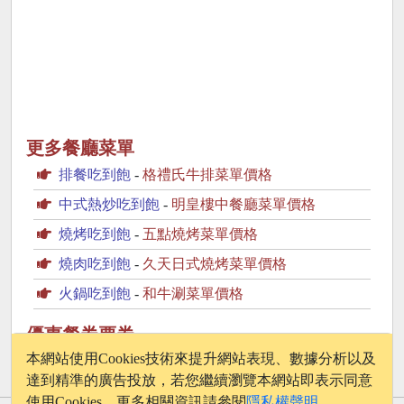
更多餐廳菜單
排餐吃到飽
-
格禮氏牛排菜單價格
中式熱炒吃到飽
-
明皇樓中餐廳菜單價格
燒烤吃到飽
-
五點燒烤菜單價格
燒肉吃到飽
-
久天日式燒烤菜單價格
火鍋吃到飽
-
和牛涮菜單價格
優惠餐券票券
Klook.com
本網站使用Cookies技術來提升網站表現、數據分析以及
達到精準的廣告投放，若您繼續瀏覽本網站即表示同意
使用Cookies，更多相關資訊請參閱
隱私權聲明
。