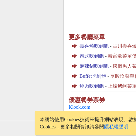
更多餐廳菜單
壽喜燒吃到飽
-
古川壽喜
泰式吃到飽
-
泰富豪菜單
麻辣鍋吃到飽
-
辣個男人
Buffet吃到飽
-
享吟玖菜單
燒肉吃到飽
-
上蠔烤蚵菜
優惠餐券票券
Klook.com
本網站使用Cookies技術來提升網站表現
Cookies，更多相關資訊請參閱
隱私權聲明
。
© 2026 - onelife.tw