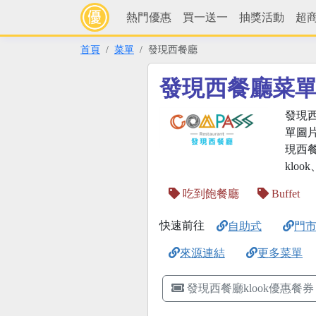
熱門優惠
買一送一
抽獎活動
超
首頁
菜單
發現西餐廳
發現西餐廳菜
發現
單圖
現西
klo
吃到飽餐廳
Buffet
快速前往
自助式
門
來源連結
更多菜單
發現西餐廳klook優惠餐券