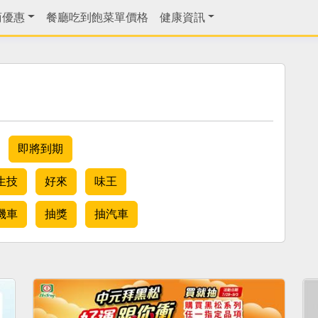
商優惠
餐廳吃到飽菜單價格
健康資訊
即將到期
生技
好來
味王
機車
抽獎
抽汽車