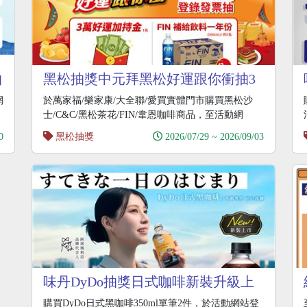
抽
黑松抽獎中元拜黑松好運跟你衝抽3
萬元現金
網
於萬家福/樂家康/大全聯/愛買實體門市購買黑松沙
士/C&C/黑松茶花/FIN/韋恩咖啡商品，至活動網
0
黑松抽獎
2026/07/29 ~ 2026/09/03
味丹DyDo抽獎日式咖啡新裝升級上
市抽日本來回機票
購買DyDo日式黑咖啡350ml單筆2件，於活動網站登