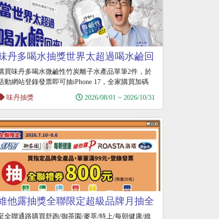
味丹多喝水抽獎世界太超過喝水鹼回
來抽iPhone17
購買味丹多喝水微鹼性竹炭離子水產品單筆2件，於
活動網站登錄發票即可抽iPhone 17，全家購買加碼
味丹抽獎
2026/08/01 ~ 2026/10/31
維他露抽獎全聯限定超級品牌月抽全
聯禮券
至全聯通路購買舒跑/御茶園/麥萃/特上/每朝健康/維