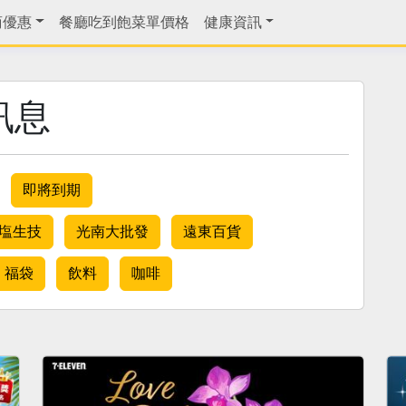
商優惠
餐廳吃到飽菜單價格
健康資訊
訊息
即將到期
塩生技
光南大批發
遠東百貨
福袋
飲料
咖啡