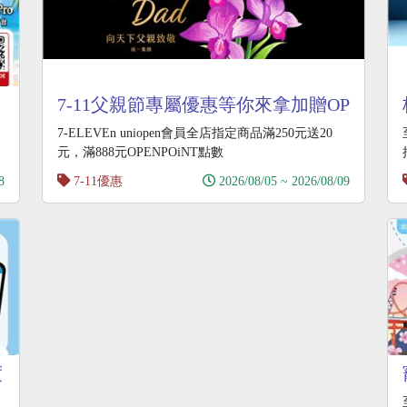
7-11父親節專屬優惠等你來拿加贈OP
點數
7-ELEVEn uniopen會員全店指定商品滿250元送20
元，滿888元OPENPOiNT點數
8
7-11優惠
2026/08/05 ~ 2026/08/09
度