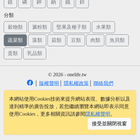
鎂
磷
鉀
鈉
鐵
鋅
分類
穀物類
澱粉類
堅果及種子類
水果類
蔬菜類
藻類
菇類
豆類
肉類
魚貝類
蛋類
乳品類
© 2026 - onelife.tw
│
版權聲明
│
隱私權政策
│
聯絡我們
本網站使用Cookies技術來提升網站表現、數據分析以及
達到精準的廣告投放，若您繼續瀏覽本網站即表示同意
使用Cookies，更多相關資訊請參閱
隱私權聲明
。
接受並關閉視窗