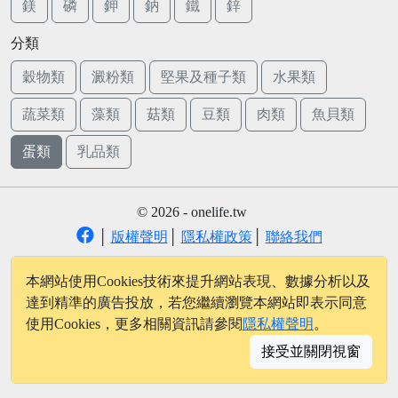
鎂
磷
鉀
鈉
鐵
鋅
分類
穀物類
澱粉類
堅果及種子類
水果類
蔬菜類
藻類
菇類
豆類
肉類
魚貝類
蛋類
乳品類
© 2026 - onelife.tw
│
版權聲明
│
隱私權政策
│
聯絡我們
本網站使用Cookies技術來提升網站表現、數據分析以及
達到精準的廣告投放，若您繼續瀏覽本網站即表示同意
使用Cookies，更多相關資訊請參閱
隱私權聲明
。
接受並關閉視窗