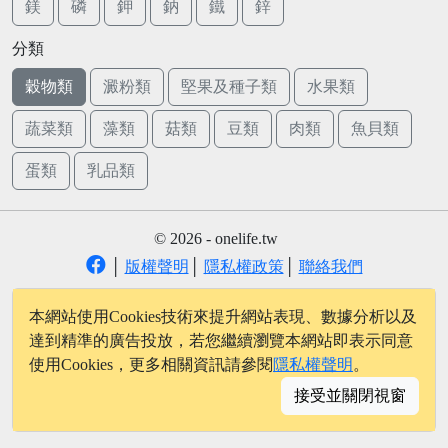
鎂
磷
鉀
鈉
鐵
鋅
分類
穀物類
澱粉類
堅果及種子類
水果類
蔬菜類
藻類
菇類
豆類
肉類
魚貝類
蛋類
乳品類
© 2026 - onelife.tw
│
版權聲明
│
隱私權政策
│
聯絡我們
本網站使用Cookies技術來提升網站表現、數據分析以及
達到精準的廣告投放，若您繼續瀏覽本網站即表示同意
使用Cookies，更多相關資訊請參閱
隱私權聲明
。
接受並關閉視窗