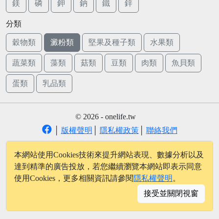
鎂
磷
鉀
鈉
鐵
鋅
分類
穀物類
澱粉類
堅果及種子類
水果類
蔬菜類
藻類
菇類
豆類
肉類
魚貝類
蛋類
乳品類
© 2026 - onelife.tw
│
版權聲明
│
隱私權政策
│
聯絡我們
本網站使用Cookies技術來提升網站表現、數據分析以及
達到精準的廣告投放，若您繼續瀏覽本網站即表示同意
使用Cookies，更多相關資訊請參閱
隱私權聲明
。
接受並關閉視窗