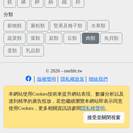
鎂
磷
鉀
鈉
鐵
鋅
分類
穀物類
澱粉類
堅果及種子類
水果類
蔬菜類
藻類
菇類
豆類
肉類
魚貝類
蛋類
乳品類
© 2026 - onelife.tw
│
版權聲明
│
隱私權政策
│
聯絡我們
本網站使用Cookies技術來提升網站表現、數據分析以及
達到精準的廣告投放，若您繼續瀏覽本網站即表示同意
使用Cookies，更多相關資訊請參閱
隱私權聲明
。
接受並關閉視窗