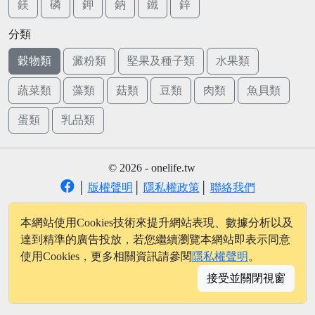
鎂
磷
鉀
鈉
鐵
鋅
分類
穀物類
澱粉類
堅果及種子類
水果類
蔬菜類
藻類
菇類
豆類
肉類
魚貝類
蛋類
乳品類
© 2026 - onelife.tw
│
版權聲明
│
隱私權政策
│
聯絡我們
本網站使用Cookies技術來提升網站表現、數據分析以及
達到精準的廣告投放，若您繼續瀏覽本網站即表示同意
使用Cookies，更多相關資訊請參閱
隱私權聲明
。
接受並關閉視窗