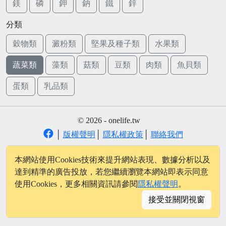
鎂
磷
鉀
鈉
鐵
鋅
分類
穀物類
澱粉類
堅果及種子類
水果類
蔬菜類
藻類
菇類
豆類
肉類
魚貝類
蛋類
乳品類
© 2026 - onelife.tw
│
版權聲明
│
隱私權政策
│
聯絡我們
本網站使用Cookies技術來提升網站表現、數據分析以及
達到精準的廣告投放，若您繼續瀏覽本網站即表示同意
使用Cookies，更多相關資訊請參閱
隱私權聲明
。
接受並關閉視窗