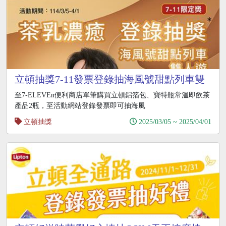
立頓抽獎7-11發票登錄抽海風號甜點列車雙
人遊
至7-ELEVEn便利商店單筆購買立頓鋁箔包、寶特瓶常溫即飲茶
產品2瓶，至活動網站登錄發票即可抽海風
立頓抽獎
2025/03/05 ~ 2025/04/01