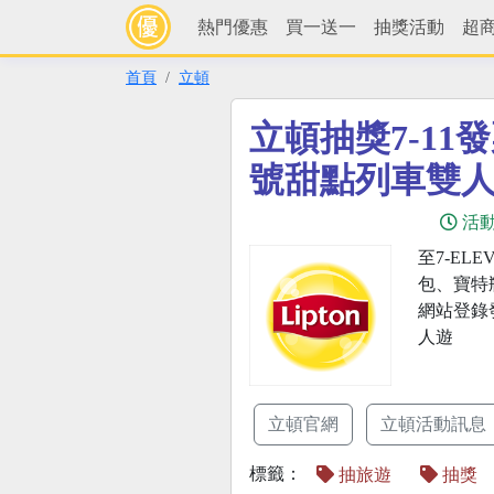
熱門優惠
買一送一
抽獎活動
超
首頁
立頓
立頓抽獎7-11
號甜點列車雙
活
至7-EL
包、寶特
網站登錄
人遊
立頓官網
立頓活動訊息
標籤：
抽旅遊
抽獎