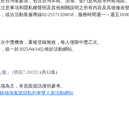
於設籍於台灣者參加，包含台灣本島、澎湖、金門及馬祖等外島地區
、注意事項和隱私權聲明及其他相關說明之所有內容及其後修改
或洽活動客服專線02-25171326#18，服務時間週一～週五10:0
有乙次中獎機會，重複登錄無效，每人僅限中獎乙次。
統一於2025/04/14公佈於活動網站。
人遊
」
(價值7,200元)
(共12名)
現場為主，本頁面資訊僅供參考。
票登錄抽海風號甜點列車雙人遊活動網站