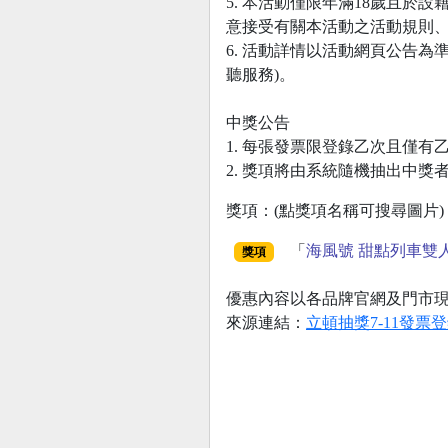
5. 本活動僅限年滿18歲且
意接受有關本活動之活動規則
6. 活動詳情以活動網頁公告為準，
聽服務)。
中獎公告
1. 每張發票限登錄乙次且僅
2. 獎項將由系統隨機抽出中獎者，
獎項：(點獎項名稱可搜尋圖片)
「
海風號 甜點列車雙
獎項
優惠內容以各品牌官網及門市
來源連結：
立頓抽獎7-11發