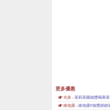
更多優惠
光泉
-
茉莉茶園抽獎喝果茶
維他露
-
維他露P抽獎經銷