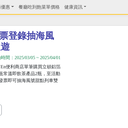
商優惠
餐廳吃到飽菜單價格
健康資訊
發票登錄抽海風
人遊
動時間：
2025/03/05
~
2025/04/01
EVEn便利商店單筆購買立頓鋁箔
瓶常溫即飲茶產品2瓶，至活動
發票即可抽海風號甜點列車雙