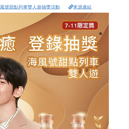
頓海風號甜點列車雙人遊抽獎活動
來源連結