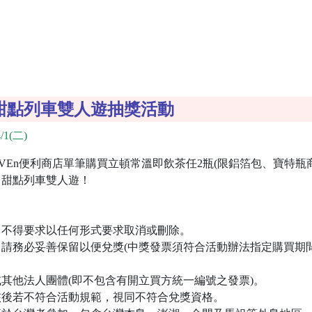
號甜點列車雙人遊抽獎活動
/1(二)
EVEn便利商店單筆購買立頓常溫即飲茶任2瓶(限鋁箔包、寶特
》甜點列車雙人遊！
後，不得要求以任何形式要求取消或刪除。
證，請務必妥善保留以便兌獎(中獎發票須符合活動辦法指定購買期
或其他法人團體(即不包含有開立買方統一編號之發票)。
檢核後若不符合活動規範，視同不符合兌獎資格。