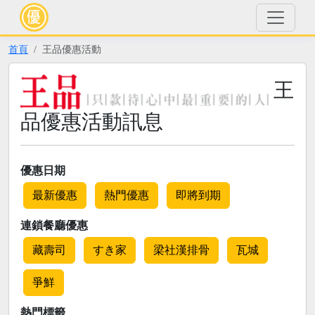
首頁
王品優惠活動
王
品優惠活動訊息
優惠日期
最新優惠
熱門優惠
即將到期
連鎖餐廳優惠
藏壽司
すき家
梁社漢排骨
瓦城
爭鮮
熱門標籤