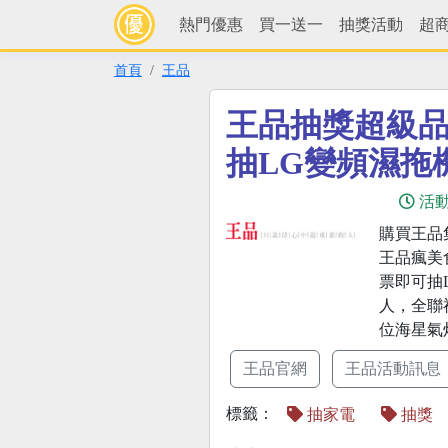
熱門優惠
買一送一
抽獎活動
超
首頁
王品
王品抽獎超級
抽LG變頻濕拖
活
購買王品
王品瘋美
票即可抽LG
人，全聯
位海星氣
王品官網
王品活動訊息
標籤：
抽家電
抽獎