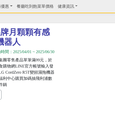
商優惠
餐廳吃到飽菜單價格
健康資訊
品牌月顆顆有感
機器人
動時間：
2025/04/01
~
2025/06/30
集團零售產品單筆滿99元，於
食購物網LINE官方帳號輸入發
 CordZero R5T變頻濕拖機器
福利中心購買加碼抽飛利浦數
炸鍋