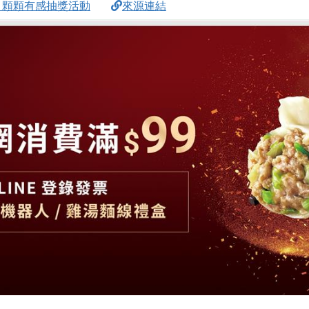
月顆顆有感抽獎活動
來源連結