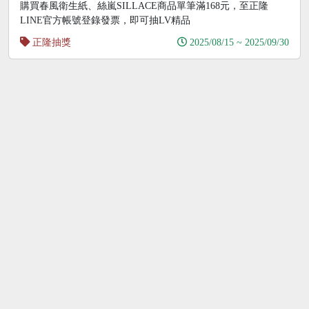
購買春風衛生紙、絲嵐SILLACE商品單筆滿168元，至正隆
LINE官方帳號登錄發票，即可抽LV精品
正隆抽獎
2025/08/15 ~ 2025/09/30