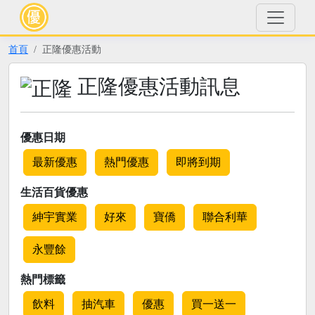
首頁
正隆優惠活動
正隆優惠活動訊息
優惠日期
最新優惠
熱門優惠
即將到期
生活百貨優惠
紳宇實業
好來
寶僑
聯合利華
永豐餘
熱門標籤
飲料
抽汽車
優惠
買一送一