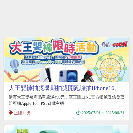
大王嬰褲抽獎暑期抽獎開跑囉抽iPhone16、
PS5
購買大王嬰褲商品單筆滿499元，至正隆LINE官方帳號登錄發票
即可抽Apple 16、PS5遊戲主機
正隆抽獎
2025/07/01 ~ 2025/08/31