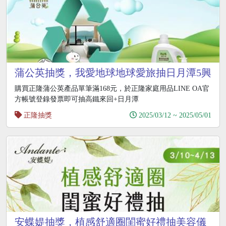
蒲公英抽獎，我愛地球地球愛旅抽日月潭5興
溫泉酒店
購買正隆蒲公英產品單筆滿168元，於正隆家庭用品LINE OA官
方帳號登錄發票即可抽高鐵來回+日月潭
正隆抽獎
2025/03/12 ~ 2025/05/01
安蝶媞抽獎，植感舒適圈閨蜜好禮抽美容儀