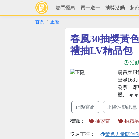
熱門優惠
買一送一
抽獎活動
超
首頁
正隆
春風30抽獎黃
禮抽LV精品包
活
購買春風衛
筆滿168
發票，即可
機、lapu
正隆官網
正隆活動訊息
標籤：
抽家電
抽精
快速前往：
黃色力量陪伴你