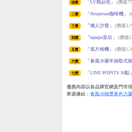
「
LV精品包
」
(價值77
頭獎
「
Nespresso咖啡機
」
(
二獎
「
懶人沙發
」
(價值2,7
三獎
「
lapupu皇后
」
(價值2,
四獎
「
底片相機
」
(價值1,3
五獎
「
春風30週年抽取式
六獎
「
LINE POINTS 30點
七獎
優惠內容以各品牌官網及門市
來源連結：
春風30抽獎黃色力