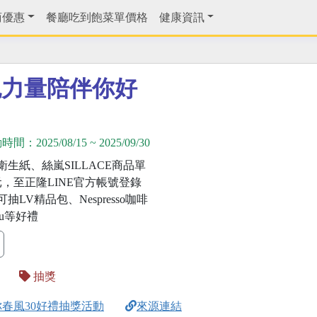
商優惠
餐廳吃到飽菜單價格
健康資訊
色力量陪伴你好
動時間：
2025/08/15
~
2025/09/30
生紙、絲嵐SILLACE商品單
元，至正隆LINE官方帳號登錄
抽LV精品包、Nespresso咖啡
pu等好禮
品
抽獎
春風30好禮抽獎活動
來源連結