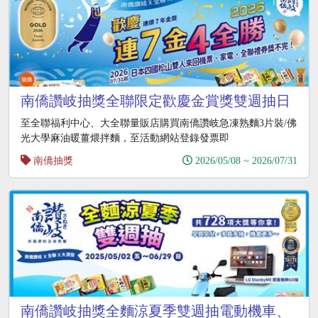
南僑讚岐抽獎全聯限定歡慶金賞獎雙週抽日
本來回機票
至全聯福利中心、大全聯量販店購買南僑讚岐急凍熟麵3片裝/佛
光大學麻油暖薑煨拌麵，至活動網站登錄發票即
南僑抽獎
2026/05/08 ~ 2026/07/31
南僑讚岐抽獎全麵涼夏季雙週抽電動機車、