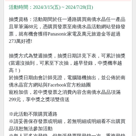
活動時間：2024/3/15(五) ~ 2024/7/28(日)
抽獎資格：活動期間於任一通路購買南僑水晶任一產品
且單筆滿88元，憑購買發票至南僑水晶活動網站登錄發
票，就有機會獲得Panasonic家電及萬元旅遊金等超過
273萬好禮!
抽獎方式為雙週抽獎，抽獎日期詳見下表，可累計抽獎
(當週沒抽到，可累至下次抽，越早登錄，中獎機率越
高！)
於抽獎日期由會計師見證，電腦隨機抽出，並公佈於南
僑水晶官方網站與Facebook官方粉絲團
寵粉加倍，若中獎發票之消費內容含南僑水晶品項滿
299元，享中獎之獎項雙倍送
※此活動不限購買通路
※請妥善保存發票或明細，若無明細或明細看不出購買
品項恕無法參加活動
※每人可多次登錄，但每張發票限登錄一次，重複登錄