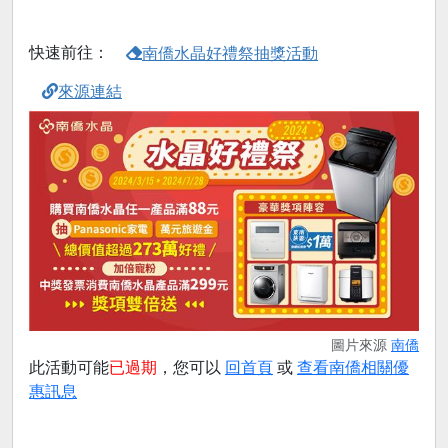
快速前往：
南僑水晶好禮祭抽獎活動
來源連結
圖片來源
南僑
此活動可能
已過期
，您可以
回首頁
或
查看南僑相關優
惠訊息