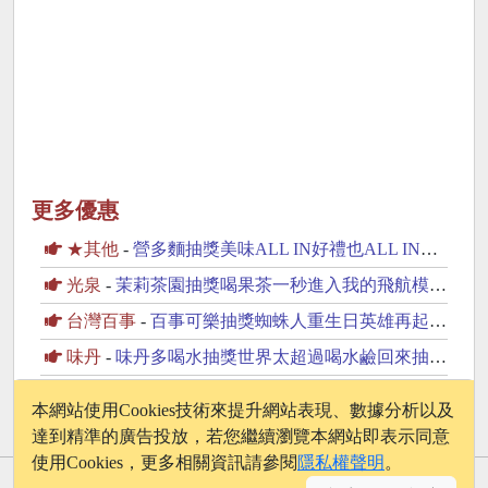
更多優惠
★其他
-
營多麵抽獎美味ALL IN好禮也ALL IN抽iPhone17
光泉
-
茉莉茶園抽獎喝果茶一秒進入我的飛航模式抽PS5
台灣百事
-
百事可樂抽獎蜘蛛人重生日英雄再起抽美國來回機票
味丹
-
味丹多喝水抽獎世界太超過喝水鹼回來抽iPhone17
味丹
-
味丹竹炭水抽獎邀你一起支持動物保育抽2萬元旅遊金
本網站使用Cookies技術來提升網站表現、數據分析以及
達到精準的廣告投放，若您繼續瀏覽本網站即表示同意
使用Cookies，更多相關資訊請參閱
隱私權聲明
。
© 2026 - onelife.tw