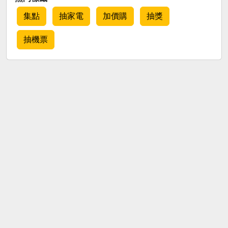
集點
抽家電
加價購
抽獎
抽機票