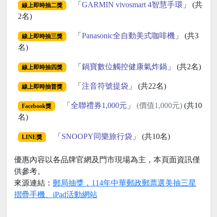
「
GARMIN vivosmart 4智慧手環
」 (共
線上即時抽二獎
2名)
「
Panasonic全自動美式咖啡機
」 (共3
線上即時抽三獎
名)
「
鍋寶數位觸控健康氣炸鍋
」 (共2名)
線上即時抽四獎
「
注音符號提袋
」 (共22名)
線上即時抽普獎
「
全聯禮券1,000元
」
(價值1,000元)
(共10
Facebook獎
名)
「
SNOOPY同樂旅行袋
」 (共10名)
LINE獎
優惠內容以各品牌官網及門市現場為主，本頁面資訊僅
供參考。
來源連結：
郵局抽獎，114年中華郵政郵票選美抽三星
摺疊手機、iPad活動網站