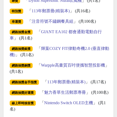
「
Dyson Supersonic Nural吹風機
」 (共1名)
肆獎
「
113年郵票冊(精裝本)
」 (共16名)
特別獎
「
注音符號不鏽鋼餐具組
」 (共100名)
幸運獎
「
GIANT EA102 都會通勤電動自行
網路抽獎金獎
車
」 (共1名)
「
輝葉COZY FIT律動奇機2.0 (垂直律動
網路抽獎銀獎
機)
」 (共1名)
「
Warpple高畫質百吋便攜智慧投影機
」
網路抽獎銅獎
(共1名)
「
113年郵票冊(精裝本)
」 (共17名)
網路抽獎金手指獎
「
魅力香草生活郵票專冊
」 (共100名)
網路抽獎好運獎
「
Nintendo Switch OLED主機
」 (共1
線上即時抽首獎
名)