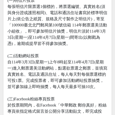
(一)明信片投票
每張明信片限票選1個標的，將票選編號、真實姓名(須
與身分證或護照相同)、電話和通訊住址書寫於標準明信
片上(依公告之紙質、規格及尺寸製作之明信片)，寄至
「100900臺北北門郵局第100號信箱 114年郵票選美活動
小組收」，即可參加明信片抽獎，明信片須於114年3月
3日(星期一)至114年4月7日(星期一)間寄出(以郵戳為
憑)，逾期或提早皆不得參加抽獎。
(二)活動網站投票
自114年3月3日(星期一)上午8時起至114年4月7日(星期
一)進入郵票選美活動網站，點選欲票選之郵票，並填寫
真實姓名、電話及通訊住址，每人每天對每個票選標的
可投1票。完成投票者，即可參加活動網站投票抽獎，
並可參加線上即時抽獎，每人每天最多可抽10次。
(三)Facebook粉絲專頁投票
於投票期間內，在Facebook「中華郵政 郵你真好」粉絲
專頁依指定格式留言並公開分享活動貼文，即完成投