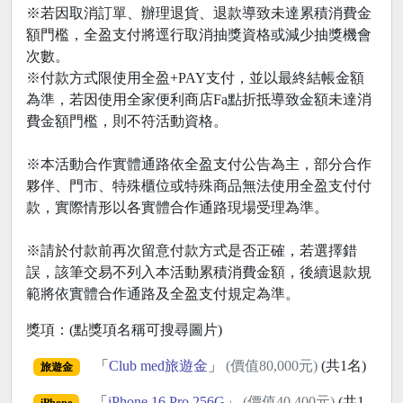
※若因取消訂單、辦理退貨、退款導致未達累積消費金
額門檻，全盈支付將逕行取消抽獎資格或減少抽獎機會
次數。
※付款方式限使用全盈+PAY支付，並以最終結帳金額
為準，若因使用全家便利商店Fa點折抵導致金額未達消
費金額門檻，則不符活動資格。
※本活動合作實體通路依全盈支付公告為主，部分合作
夥伴、門市、特殊櫃位或特殊商品無法使用全盈支付付
款，實際情形以各實體合作通路現場受理為準。
※請於付款前再次留意付款方式是否正確，若選擇錯
誤，該筆交易不列入本活動累積消費金額，後續退款規
範將依實體合作通路及全盈支付規定為準。
獎項：(點獎項名稱可搜尋圖片)
「
Club med旅遊金
」
(價值80,000元)
(共1名)
旅遊金
「
iPhone 16 Pro 256G
」
(價值40,400元)
(共1
iPhone