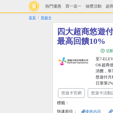
熱門優惠
買一送一
抽獎活動
超
首頁
悠遊卡
四大超商悠遊
最高回饋10%
活
至7-EL
OK超商
消費，單
悠遊付月
日筆筆2
悠遊卡官網
悠遊卡活動
標籤：
快速前往：
優惠內容