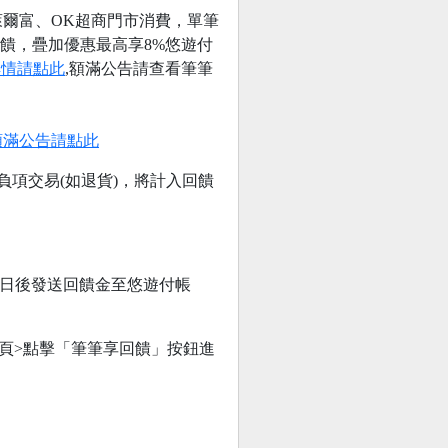
萊爾富、OK超商門市消費，單筆
回饋，疊加優惠最高享8%悠遊付
詳情請點此
,額滿公告請查看筆筆
額滿公告請點此
負項交易(如退貨)，將計入回饋
7日後發送回饋金至悠遊付帳
首頁>點擊「筆筆享回饋」按鈕進