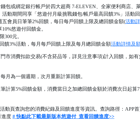
錢包或綁定銀行帳戶於四大超商 7-ELEVEN、全家便利商店、
金，活動期間同享「悠遊付月級挑戰錢包/帳戶最高回饋3%」活動
悠遊付週五會員日筆筆2%回饋，每日每戶回饋上限及總回饋金額(
活動
10%悠遊付回饋金。
限300元。
高回饋3%活動，每月每戶回饋上限及每月總回饋金額
活動詳情及
門市消費扣款交易(不含菸品等，詳見注意事項)計入回饋，如有
，每月為一個週期，次月重新計算回饋。
逐筆計算5%回饋金額，消費當日之加總回饋金額於消費次日起算
本活動頁查詢您的消費紀錄及回饋進度等資訊。查詢路徑：APP
看進度
#
快點此下載最新版本悠遊付 查看回饋進度>>