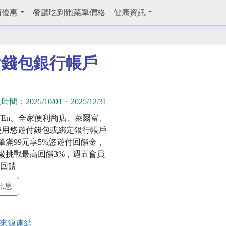
商優惠
餐廳吃到飽菜單價格
健康資訊
付錢包銀行帳戶
動時間：
2025/10/01
~
2025/12/31
EVEn、全家便利商店、萊爾富、
使用悠遊付錢包或綁定銀行帳戶
筆滿99元享5%悠遊付回饋金，
級挑戰最高回饋3%，週五會員
%回饋
訊息
來源連結