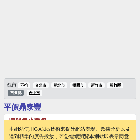
縣市
不拘
台北市
新北市
桃園市
新竹市
新竹縣
苗栗縣
台中市
平價鼎泰豐
圓聚鼎小籠包
本網站使用Cookies技術來提升網站表現、數據分析以及
360苗栗縣苗栗市精武街20號
達到精準的廣告投放，若您繼續瀏覽本網站即表示同意