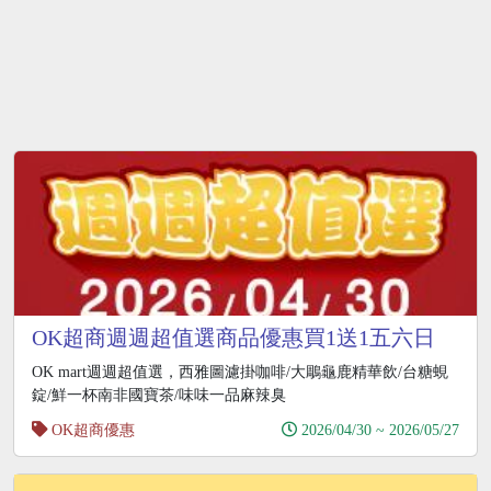
OK超商週週超值選商品優惠買1送1五六日
OK點數2倍送
OK mart週週超值選，西雅圖濾掛咖啡/大鵰龜鹿精華飲/台糖蜆
錠/鮮一杯南非國寶茶/味味一品麻辣臭
OK超商優惠
2026/04/30 ~ 2026/05/27