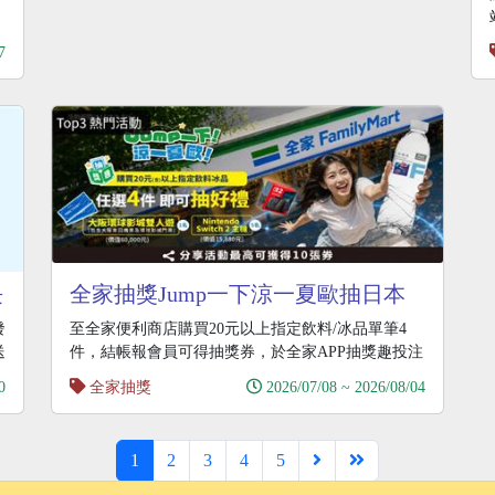
7
長
全家抽獎Jump一下涼一夏歐抽日本
雙人旅遊金
發
至全家便利商店購買20元以上指定飲料/冰品單筆4
送
件，結帳報會員可得抽獎券，於全家APP抽獎趣投注
即可
0
全家抽獎
2026/07/08 ~ 2026/08/04
1
2
3
4
5