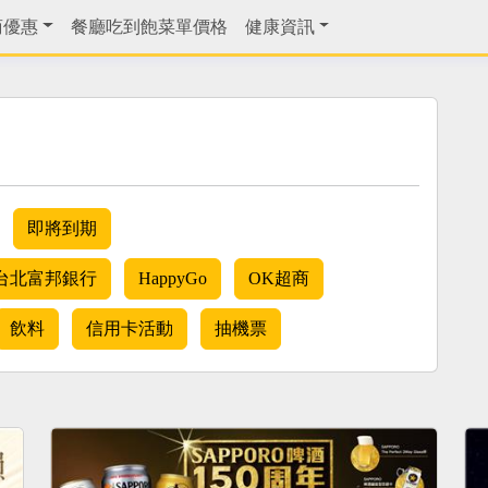
商優惠
餐廳吃到飽菜單價格
健康資訊
即將到期
台北富邦銀行
HappyGo
OK超商
飲料
信用卡活動
抽機票