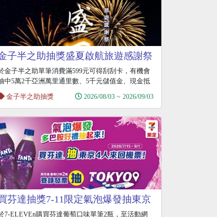
金子半之助抽獎盛夏啟航旅遊感謝祭
抽亞萬里數機票
於金子半之助單筆消費滿599元可得刮刮卡，有機會
抽中5萬2千亞洲萬里通里數、5千元儲值金、現金抵
用券
金子半之助抽獎
2026/08/03 ~ 2026/09/03
買芬達抽獎7-11限定氣泡爆發抽東京
來回機票
於7-ELEVEn購買芬達葡萄口味單筆2瓶，至活動網