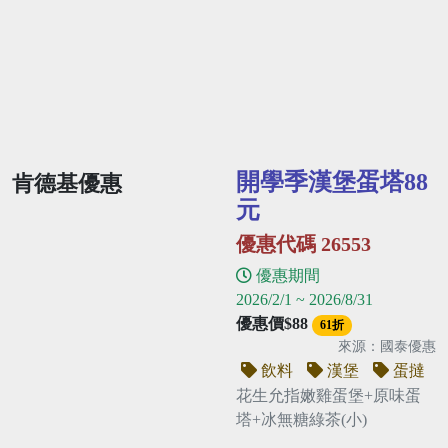
開學季漢堡蛋塔88
肯德基優惠
元
優惠代碼 26553
優惠期間
2026/2/1 ~ 2026/8/31
優惠價$88
61折
來源：國泰優惠
飲料
漢堡
蛋撻
花生允指嫩雞蛋堡+原味蛋
塔+冰無糖綠茶(小)