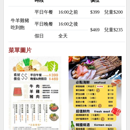
時段
價位
平日午餐
16:00之前
$399
兒童$200 
牛羊雞豬
平日晚餐
16:00之後
吃到飽
$469
兒童$235 
假日
全天
菜單圖片