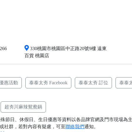
266
330桃園市桃園區中正路20號9樓 遠東
百貨 桃園店
 優惠活動
泰泰太夯 Facebook
泰泰太夯 訂位
泰泰
超夯川麻辣鴛鴦鍋
殊節日、休假日、生日優惠等資料以各品牌官網及門市現場為主
或社群，若對內容有疑慮，可至
聯絡我們
通知。