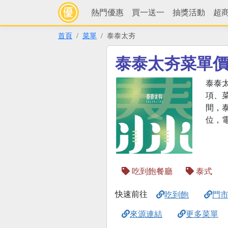
熱門優惠
買一送一
抽獎活動
超
首頁
菜單
泰泰太夯
泰泰太夯菜單
泰泰
項、
間，泰
位，
吃到飽餐廳
泰式
快速前往
吃到飽
門
來源連結
更多菜單