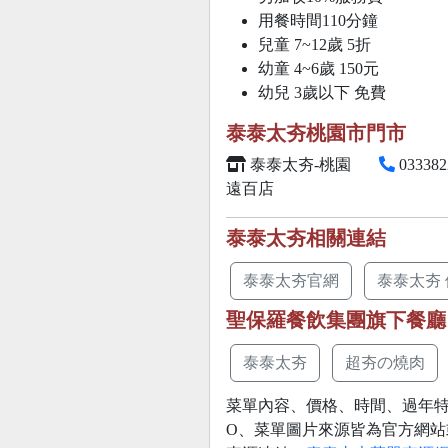
用餐時間110分鐘
兒童 7~12歲
5折
幼童 4~6歲 150元
幼兒 3歲以下 免費
泰泰太夯桃園市門市
泰泰太夯-桃園
033382
遠百店
泰泰太夯相關連結
泰泰太夯官網
泰泰太夯
聖保羅餐飲集團旗下餐廳
泰泰太夯
超夯の燒肉
菜單內容、價格、時間、過年特
O、菜單圖片來源皆為官方網站