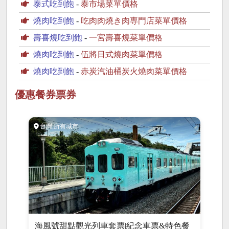
泰式吃到飽
-
泰市場菜單價格
燒肉吃到飽
-
吃肉肉燒き肉専門店菜單價格
壽喜燒吃到飽
-
一宮壽喜燒菜單價格
燒肉吃到飽
-
伍將日式燒肉菜單價格
燒肉吃到飽
-
赤炭汽油桶炭火燒肉菜單價格
優惠餐券票券