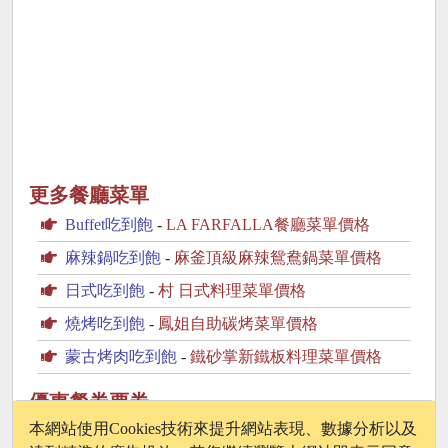
更多餐廳菜單
Buffet吃到飽
-
LA FARFALLA餐廳菜單價格
麻辣鍋吃到飽
-
麻釜頂級麻辣鴛鴦鍋菜單價格
日式吃到飽
-
村 日式料理菜單價格
燒烤吃到飽
-
鳳姐自助碳烤菜單價格
蒙古烤肉吃到飽
-
鐵砂掌新鐵板料理菜單價格
優惠餐券票券
Klook.com
本網站使用Cookies技術來提升網站表現、數據分析以及