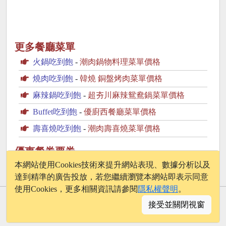
更多餐廳菜單
火鍋吃到飽
-
潮肉鍋物料理菜單價格
燒肉吃到飽
-
韓燒 銅盤烤肉菜單價格
麻辣鍋吃到飽
-
超夯川麻辣鴛鴦鍋菜單價格
Buffet吃到飽
-
優廚西餐廳菜單價格
壽喜燒吃到飽
-
潮肉壽喜燒菜單價格
優惠餐券票券
Klook.com
本網站使用Cookies技術來提升網站表現、數據分析以及
達到精準的廣告投放，若您繼續瀏覽本網站即表示同意
使用Cookies，更多相關資訊請參閱
隱私權聲明
。
© 2026 - onelife.tw
接受並關閉視窗
│
版權聲明
│
隱私權政策
│
聯絡我們