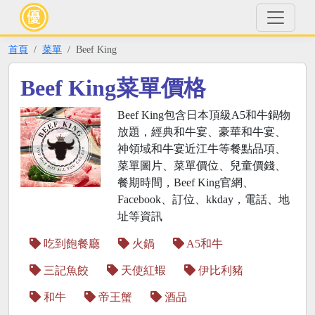
首頁
菜單
Beef King
Beef King菜單價格
Beef King包含日本頂級A5和牛鍋物
放題，經典和牛宴、豪華和牛宴、
神領域和牛宴近江牛等餐點品項、
菜單圖片、菜單價位、兒童價錢、
餐期時間，Beef King官網、
Facebook、訂位、kkday，電話、地
址等資訊
吃到飽餐廳
火鍋
A5和牛
三記魚餃
天使紅蝦
伊比利豬
和牛
帝王蟹
酒品