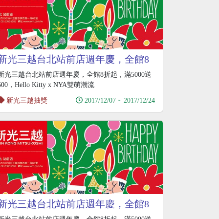
新光三越台北站前店週年慶，全館8
折起，滿5000送500
新光三越台北站前店週年慶，全館8折起，滿5000送
500，Hello Kitty x NYA雙萌潮流
新光三越抽獎
2017/12/07 ~ 2017/12/24
新光三越台北站前店週年慶，全館8
折起，滿5000送500