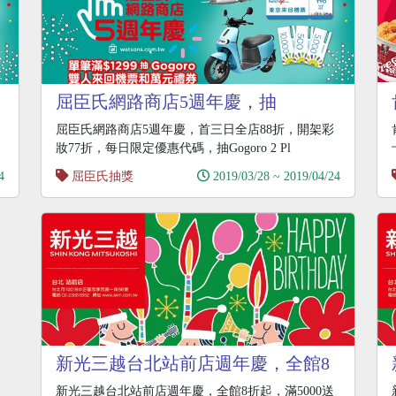
屈臣氏網路商店5週年慶，抽
Gogoro、台北東京雙人來回機票
屈臣氏網路商店5週年慶，首三日全店88折，開架彩
妝77折，每日限定優惠代碼，抽Gogoro 2 Pl
4
屈臣氏抽獎
2019/03/28 ~ 2019/04/24
新光三越台北站前店週年慶，全館8
折起，滿5000送500
新光三越台北站前店週年慶，全館8折起，滿5000送