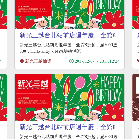
新光三越台北站前店週年慶，全館8
折起，滿5000送500
新光三越台北站前店週年慶，全館8折起，滿5000送
500，Hello Kitty x NYA雙萌潮流
4
新光三越抽獎
2017/12/07 ~ 2017/12/24
新光三越台北站前店週年慶，全館8
折起，滿5000送500
新光三越台北站前店週年慶，全館8折起，滿5000送