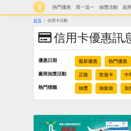
熱門優惠
買一送一
抽獎活動
超
首頁
信用卡活動
信用卡優惠訊
優惠日期
最新優惠
熱門優惠
廠商抽獎活動
正隆
悠遊卡
中
熱門標籤
抽獎
抽旅遊
加