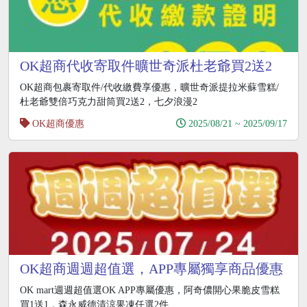
OK超商代收寄取件曠世奇派杜老爺買2送2
OK超商包裹寄取件/代收繳費享優惠，曠世奇派提拉米蘇雪糕/
杜老爺雙倍巧克力甜筒買2送2，七夕浪漫2
OK超商優惠
2025/08/21 ~ 2025/09/17
OK超商週週超值選，APP專屬獨享商品優惠
買一送一
OK mart週週超值選OK APP專屬優惠，阿奇儂開心果脆皮雪糕
買1送1，森永威德清涼果凍任選2件