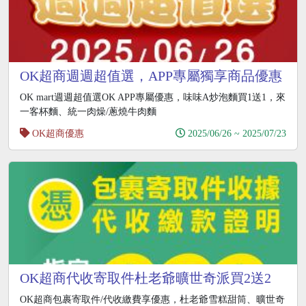
OK超商週週超值選，APP專屬獨享商品優惠
買一送一
OK mart週週超值選OK APP專屬優惠，味味A炒泡麵買1送1，來
一客杯麵、統一肉燥/蔥燒牛肉麵
OK超商優惠
2025/06/26 ~ 2025/07/23
OK超商代收寄取件杜老爺曠世奇派買2送2
OK超商包裹寄取件/代收繳費享優惠，杜老爺雪糕甜筒、曠世奇