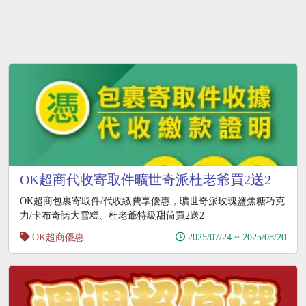
OK超商代收寄取件曠世奇派杜老爺買2送2
OK超商包裹寄取件/代收繳費享優惠，曠世奇派玫瑰鹽焦糖巧克
力/卡布奇諾大雪糕、杜老爺特級甜筒買2送2
OK超商優惠
2025/07/24 ~ 2025/08/20