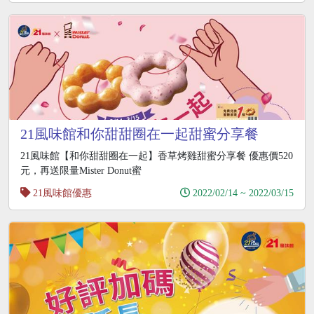
21風味館和你甜甜圈在一起甜蜜分享餐
21風味館【和你甜甜圈在一起】香草烤雞甜蜜分享餐 優惠價520
元，再送限量Mister Donut蜜
21風味館優惠
2022/02/14 ~ 2022/03/15