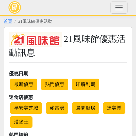
首頁
21風味館優惠活動
21風味館優惠活
動訊息
優惠日期
最新優惠
熱門優惠
即將到期
速食店優惠
早安美芝城
麥當勞
晨間廚房
達美樂
漢堡王
熱門標籤