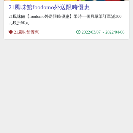
21風味館foodomo外送限時優惠
21風味館【foodomo外送限時優惠】限時一個月單筆訂單滿300
元現折50元
21風味館優惠
2022/03/07 ~ 2022/04/06