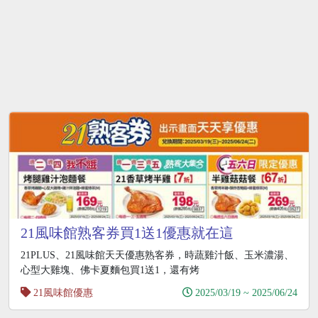
21風味館熟客券買1送1優惠就在這
21PLUS、21風味館天天優惠熟客券，時蔬雞汁飯、玉米濃湯、
心型大雞塊、佛卡夏麵包買1送1，還有烤
21風味館優惠
2025/03/19 ~ 2025/06/24