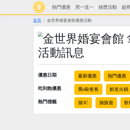
熱門優惠
買一送一
抽獎活動
超
首頁
金世界婚宴會館優惠活動
活動訊息
優惠日期
最新優惠
熱門優惠
吃到飽優惠
喬e歐爸爸
鮮友火鍋
熱門標籤
抽3C
抽旅遊
飲