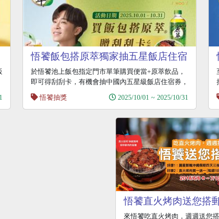
悟饕飯包搭原萃獨家抽五星飯店住宿
飯
於悟饕池上飯包指定門市單筆購買便當+原萃飲品，
即可得刮刮卡，有機會抽中國內五星級飯店住宿券，
至Cok
1
悟饕抽獎
2025/10/01 ~ 2025/10/31
悟饕直火烤肉送您搭
輪沖繩假期四天三夜
來悟饕吃直火烤肉，週週送您