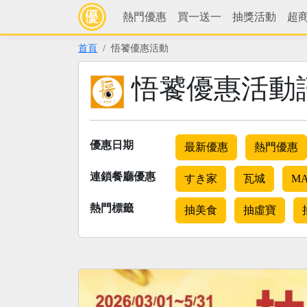
熱門優惠
買一送一
抽獎活動
超
首頁
悟饕優惠活動
悟饕優惠活動
優惠日期
最新優惠
熱門優惠
連鎖餐廳優惠
すき家
瓦城
MA
熱門標籤
抽美食
抽虛寶