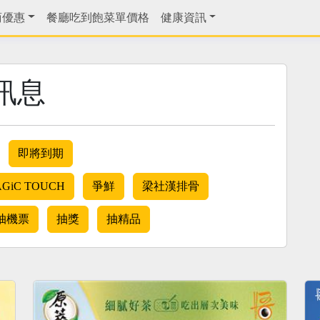
商優惠
餐廳吃到飽菜單價格
健康資訊
訊息
即將到期
GiC TOUCH
爭鮮
梁社漢排骨
抽機票
抽獎
抽精品