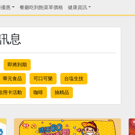
商優惠
餐廳吃到飽菜單價格
健康資訊
訊息
即將到期
華元食品
可口可樂
台塩生技
信用卡活動
咖啡
抽精品