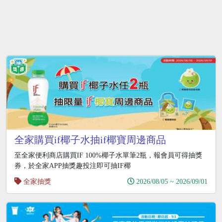
全家購買if椰子水抽if椰寶周邊商品
至全家便利商店購買IF 100%椰子水單筆2瓶，報會員可得抽獎
券，於全家APP抽獎趣投注即可抽IF椰
全家抽獎
2026/08/05 ~ 2026/09/01