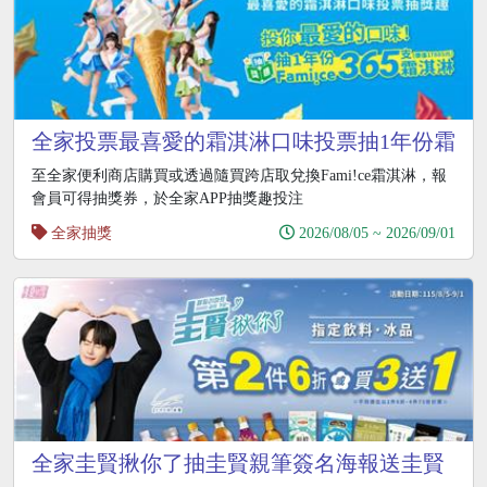
全家投票最喜愛的霜淇淋口味投票抽1年份霜
淇淋
至全家便利商店購買或透過隨買跨店取兌換Fami!ce霜淇淋，報
會員可得抽獎券，於全家APP抽獎趣投注
全家抽獎
2026/08/05 ~ 2026/09/01
全家圭賢揪你了抽圭賢親筆簽名海報送圭賢