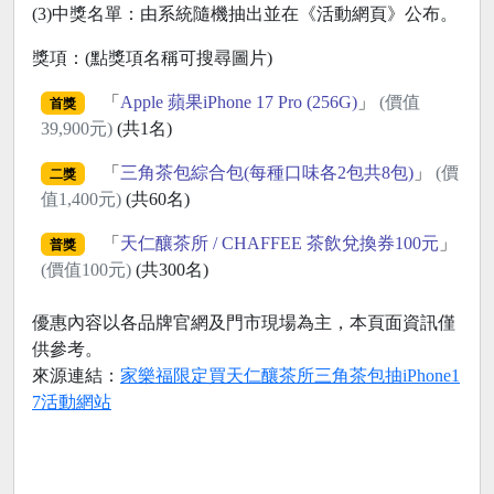
(3)中獎名單：由系統隨機抽出並在《活動網頁》公布。
獎項：(點獎項名稱可搜尋圖片)
「
Apple 蘋果iPhone 17 Pro (256G)
」
(價值
首獎
39,900元)
(共1名)
「
三角茶包綜合包(每種口味各2包共8包)
」
(價
二獎
值1,400元)
(共60名)
「
天仁釀茶所 / CHAFFEE 茶飲兌換券100元
」
普獎
(價值100元)
(共300名)
優惠內容以各品牌官網及門市現場為主，本頁面資訊僅
供參考。
來源連結：
家樂福限定買天仁釀茶所三角茶包抽iPhone1
7活動網站