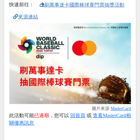
快速前往：
刷萬事達卡國際棒球賽門票抽獎活動
來源連結
圖片來源
MasterCard
此活動可能
已過期
，您可以
回首頁
或
查看MasterCard相
關優惠訊息