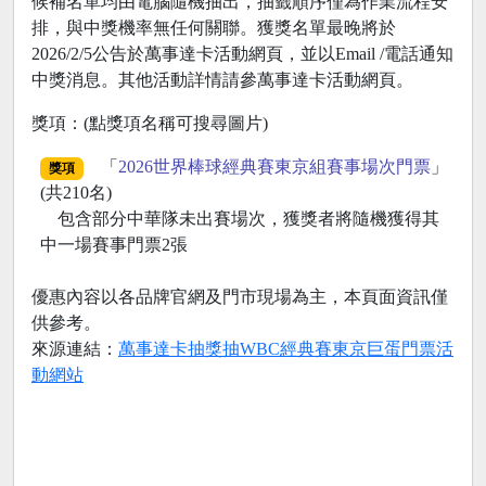
候補名單均由電腦隨機抽出，抽籤順序僅為作業流程安
排，與中獎機率無任何關聯。獲獎名單最晚將於
2026/2/5公告於萬事達卡活動網頁，並以Email /電話通知
中獎消息。其他活動詳情請參萬事達卡活動網頁。
獎項：(點獎項名稱可搜尋圖片)
「
2026世界棒球經典賽東京組賽事場次門票
」
獎項
(共210名)
包含部分中華隊未出賽場次，獲獎者將隨機獲得其
中一場賽事門票2張
優惠內容以各品牌官網及門市現場為主，本頁面資訊僅
供參考。
來源連結：
萬事達卡抽獎抽WBC經典賽東京巨蛋門票活
動網站