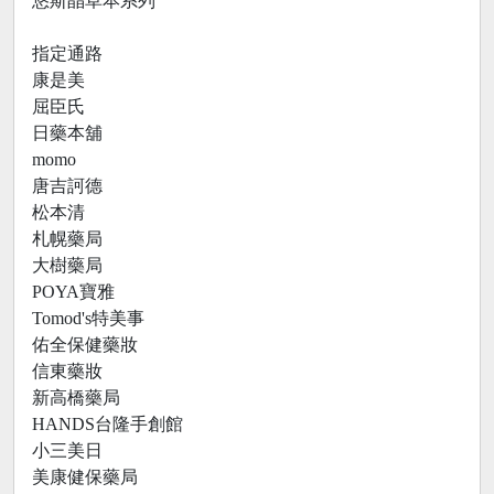
悠斯晶草本系列
指定通路
康是美
屈臣氏
日藥本舖
momo
唐吉訶德
松本清
札幌藥局
大樹藥局
POYA寶雅
Tomod's特美事
佑全保健藥妝
信東藥妝
新高橋藥局
HANDS台隆手創館
小三美日
美康健保藥局