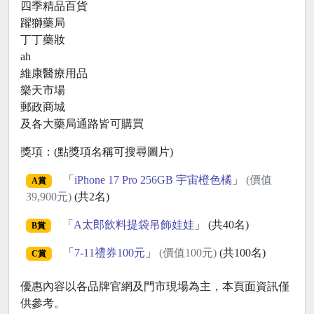
四季精品百貨
躍獅藥局
丁丁藥妝
ah
維康醫療用品
樂天市場
郵政商城
及各大藥局通路皆可購買
獎項：(點獎項名稱可搜尋圖片)
「
iPhone 17 Pro 256GB 宇宙橙色橘
」
(價值
A賞
39,900元)
(共2名)
「
A太郎飲料提袋吊飾娃娃
」 (共40名)
B賞
「
7-11禮券100元
」
(價值100元)
(共100名)
C賞
優惠內容以各品牌官網及門市現場為主，本頁面資訊僅
供參考。