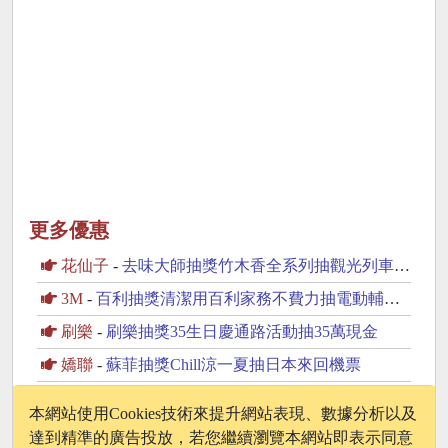
更多優惠
花仙子
-
去味大師抽獎竹木香全系列抽觀光列車海風號雙人遊
3M
-
百利抽獎清潔用百利家務不費力抽電動輔助自行車
刷樂
-
刷樂抽獎35生日慶通路活動抽35萬現金
嬌聯
-
蘇菲抽獎Chill涼一夏抽日本來回機票
永豐餘
-
橘子工坊抽獎2026品牌月抽日本旅遊金、dyson家電
本網站使用Cookies技術來提升網站表現、數據分析以及
達到精準的廣告投放，若您繼續瀏覽本網站即表示同意