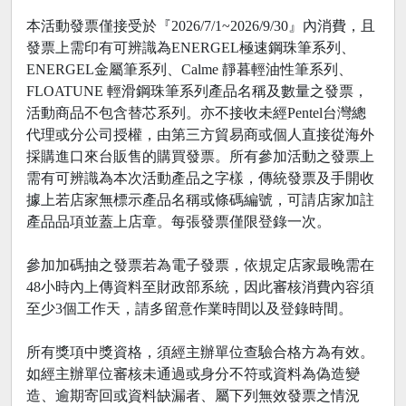
本活動發票僅接受於『2026/7/1~2026/9/30』內消費，且
發票上需印有可辨識為ENERGEL極速鋼珠筆系列、
ENERGEL金屬筆系列、Calme 靜暮輕油性筆系列、
FLOATUNE 輕滑鋼珠筆系列產品名稱及數量之發票，
活動商品不包含替芯系列。亦不接收未經Pentel台灣總
代理或分公司授權，由第三方貿易商或個人直接從海外
採購進口來台販售的購買發票。所有參加活動之發票上
需有可辨識為本次活動產品之字樣，傳統發票及手開收
據上若店家無標示產品名稱或條碼編號，可請店家加註
產品品項並蓋上店章。每張發票僅限登錄一次。
參加加碼抽之發票若為電子發票，依規定店家最晚需在
48小時內上傳資料至財政部系統，因此審核消費內容須
至少3個工作天，請多留意作業時間以及登錄時間。
所有獎項中獎資格，須經主辦單位查驗合格方為有效。
如經主辦單位審核未通過或身分不符或資料為偽造變
造、逾期寄回或資料缺漏者、屬下列無效發票之情況