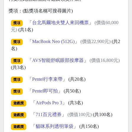
獎項：(點獎項名稱可搜尋圖片)
「
台北馬爾地夫雙人來回機票
」
(價值60,000
獎項
元)
(共1名)
「
MacBook Neo (512G)
」
(價值22,900元)
(共2
獎項
名)
「
AVS智能舒眠眼部按摩器
」
(價值16,800元)
獎項
(共3名)
「
Pentel行李束帶
」 (共20名)
獎項
「
Pentel即可拍
」 (共50名)
獎項
「
AirPods Pro 3
」 (共3名)
遊戲獎
「
711百元禮券
」
(價值100元)
(共100名)
遊戲獎
「
貓咪系列透明筆袋
」 (共150名)
遊戲獎