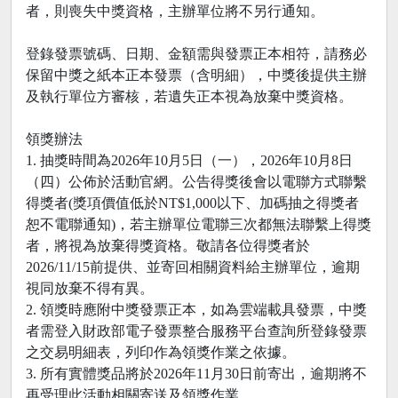
者，則喪失中獎資格，主辦單位將不另行通知。
登錄發票號碼、日期、金額需與發票正本相符，請務必
保留中獎之紙本正本發票（含明細），中獎後提供主辦
及執行單位方審核，若遺失正本視為放棄中獎資格。
領獎辦法
1. 抽獎時間為2026年10月5日（一），2026年10月8日
（四）公佈於活動官網。公告得獎後會以電聯方式聯繫
得獎者(獎項價值低於NT$1,000以下、加碼抽之得獎者
恕不電聯通知)，若主辦單位電聯三次都無法聯繫上得獎
者，將視為放棄得獎資格。敬請各位得獎者於
2026/11/15前提供、並寄回相關資料給主辦單位，逾期
視同放棄不得有異。
2. 領獎時應附中獎發票正本，如為雲端載具發票，中獎
者需登入財政部電子發票整合服務平台查詢所登錄發票
之交易明細表，列印作為領獎作業之依據。
3. 所有實體獎品將於2026年11月30日前寄出，逾期將不
再受理此活動相關寄送及領獎作業。