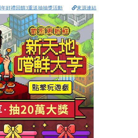
周年好禮回饋3重送抽抽獎活動
來源連結