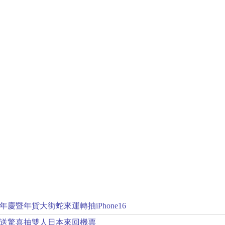
慶暨年貨大街蛇來運轉抽iPhone16
送驚喜抽雙人日本來回機票