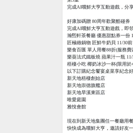
完成AI嚐鮮大亨互動遊戲，分享
好康加碼贈 80周年歡聚酷碰券
完成AI嚐鮮大亨互動遊戲，即領用
瀚煕軒茶餐廳 優惠甜點券一份 11
匠極緻鍋物 匠鮮牛奶貝 11/30前
樂食百匯 單人用餐88折(服務費以原價
樂葵法式鐵板燒 蘋果汁一瓶 11/
梧棲小吃 椰奶冰沙一杯(限用於小吃
以下訂購紀念饗宴桌菜享紀念
新天地梧棲創始店
新天地崇德旗艦店
新天地旱溪東區店
唯愛庭園
雅悅會館
現在到新天地集團任一餐廳用
快快成為嚐鮮大亨，邀請好友