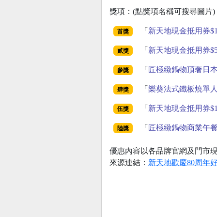
獎項：(點獎項名稱可搜尋圖片)
「
新天地現金抵用券$10
首獎
「
新天地現金抵用券$5,
貳獎
「
匠極緻鍋物頂奢日本
參獎
「
樂葵法式鐵板燒單
肆獎
「
新天地現金抵用券$1,
伍獎
「
匠極緻鍋物商業午
陸獎
優惠內容以各品牌官網及門市
來源連結：
新天地歡慶80周年