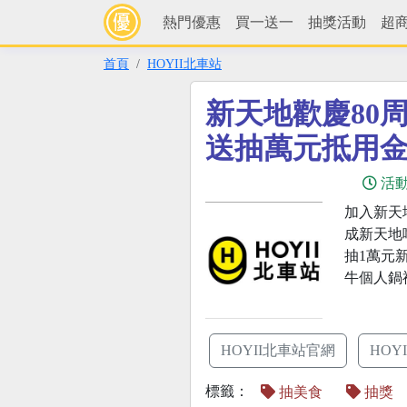
熱門優惠
買一送一
抽獎活動
超
首頁
HOYII北車站
新天地歡慶80
送抽萬元抵用
活
加入新天
成新天地
抽1萬元
牛個人鍋
HOYII北車站官網
HOY
標籤：
抽美食
抽獎