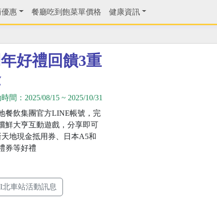
商優惠
餐廳吃到飽菜單價格
健康資訊
周年好禮回饋3重
金
動時間：
2025/08/15
~
2025/10/31
地餐飲集團官方LINE帳號，完
嚐鮮大亨互動遊戲，分享即可
新天地現金抵用券、日本A5和
禮券等好禮
II北車站活動訊息