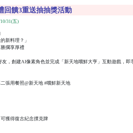
禮回饋3重送抽抽獎活動
10/31(五)
抽
意的新料理？」
厚勝擱享厚禮
E好友，創建AI像素角色並完成「新天地嚐鮮大亨」互動遊戲，即
享二張用餐照@新天地 #嚐鮮新天地
」
即可獲得復古紀念撲克牌