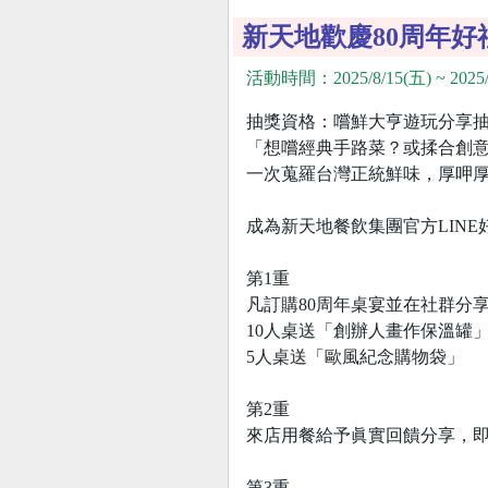
新天地歡慶80周年好
活動時間：2025/8/15(五) ~ 2025/
抽獎資格：嚐鮮大亨遊玩分享
「想嚐經典手路菜？或揉合創
一次蒐羅台灣正統鮮味，厚呷
成為新天地餐飲集團官方LIN
第1重
凡訂購80周年桌宴並在社群分
10人桌送「創辦人畫作保溫罐
5人桌送「歐風紀念購物袋」
第2重
來店用餐給予眞實回饋分享，
第3重